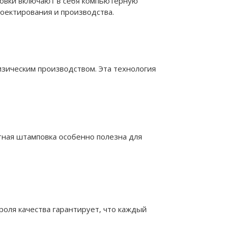
овки включают в себя компьютерную
оектирования и производства.
зическим производством. Эта технология
тная штамповка особенно полезна для
оля качества гарантирует, что каждый