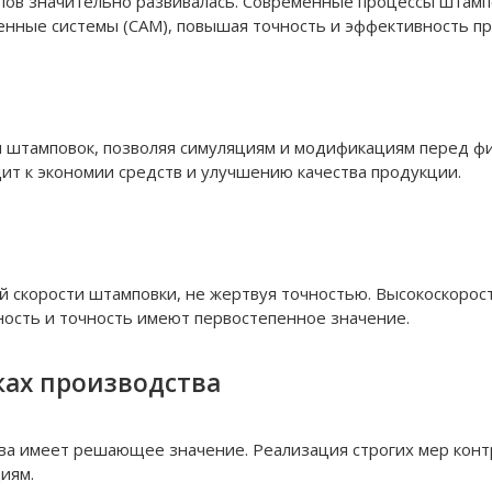
пов значительно развивалась. Современные процессы штамп
нные системы (CAM), повышая точность и эффективность пр
штамповок, позволяя симуляциям и модификациям перед фи
ит к экономии средств и улучшению качества продукции.
й скорости штамповки, не жертвуя точностью. Высокоскорос
ость и точность имеют первостепенное значение.
ках производства
а имеет решающее значение. Реализация строгих мер контр
иям.