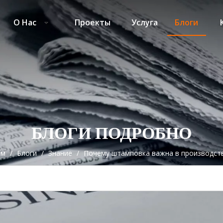
О Нас
Проекты
Услуга
Блоги
БЛОГИ ПОДРОБНО
ом
/
Блоги
/
Знание
/
Почему штамповка важна в производст