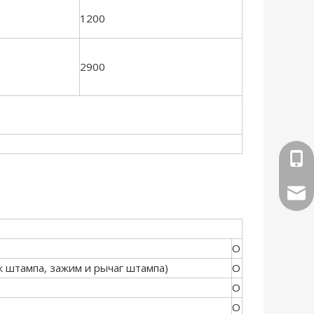
1200
2900
+86-
sale
O
 штампа, зажим и рычаг штампа)
O
O
O