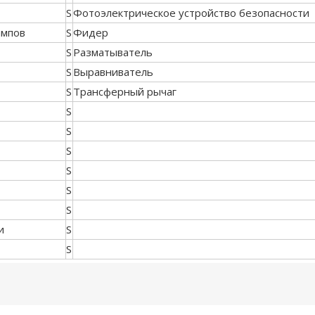
S
Фотоэлектрическое устройство безопасности
ампов
S
Фидер
S
Разматыватель
S
Выравниватель
S
Трансферный рычаг
S
S
S
S
S
S
и
S
S