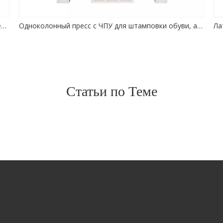
Штамповочный станок Высокоточный силовой пресс Светодиодный держатель лампы Алюминиевая чашка
Одноколонный пресс с ЧПУ для штамповки обуви, автоматическая машина для изготовления петель
Статьи по Теме