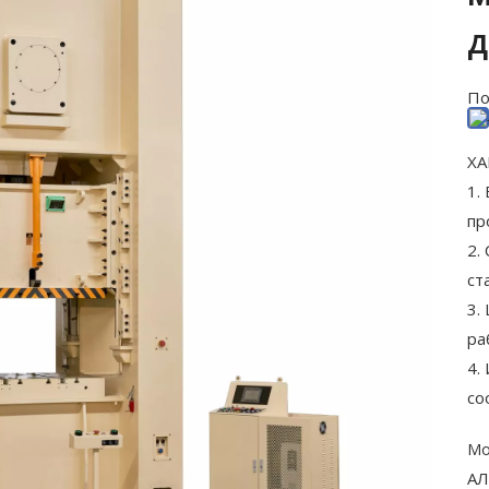
д
По
ХА
1.
пр
2.
ст
3.
ра
4.
со
Мо
АЛ