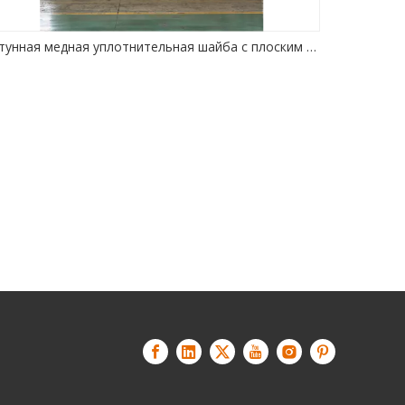
Латунная медная уплотнительная шайба с плоским уплотнительным кольцом, автоматическая штамповка, пресс-машина с ЧПУ