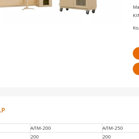
Ма
KI
Ко
LP
АЛМ-200
АЛМ-250
200
200