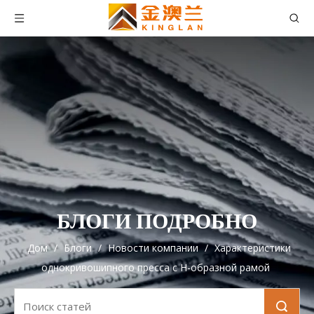
БЛОГИ ПОДРОБНО
Дом
/
Блоги
/
Новости компании
/
Характеристики
однокривошипного пресса с Н-образной рамой
Поиск