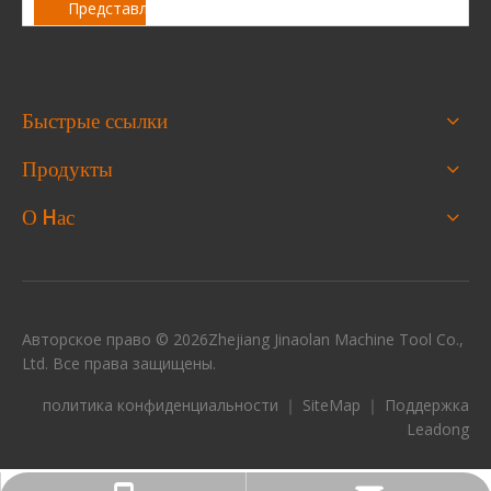
Представлять на рассмотрение
Быстрые ссылки
Продукты
О Hас
Авторское право ©
2026
Zhejiang Jinaolan Machine Tool Co.,
Ltd. Все права защищены.
политика конфиденциальности
｜
SiteMap
｜ Поддержка
Leadong