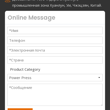
промышленная зона Хуанлун, Уи, Чжэцзян, Китай.
Online Message
Product Category