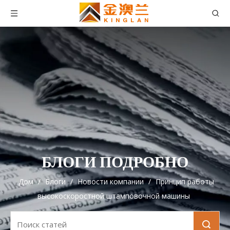
БЛОГИ ПОДРОБНО
Дом
/
Блоги
/
Новости компании
/
Принцип работы
высокоскоростной штамповочной машины
Поиск