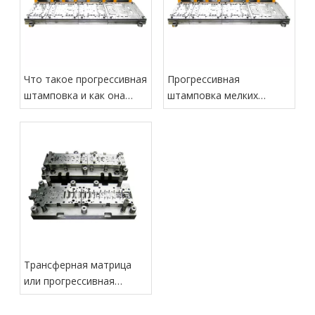
Что такое прогрессивная
Прогрессивная
штамповка и как она
штамповка мелких
работает?
прецизионных
металлических деталей
Трансферная матрица
или прогрессивная
матрица: что лучше для
крупных деталей?