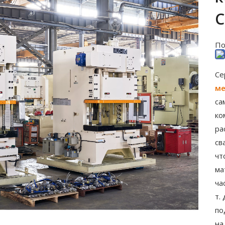
По
Се
ме
са
ко
ра
св
чт
ма
ча
т.
по
на