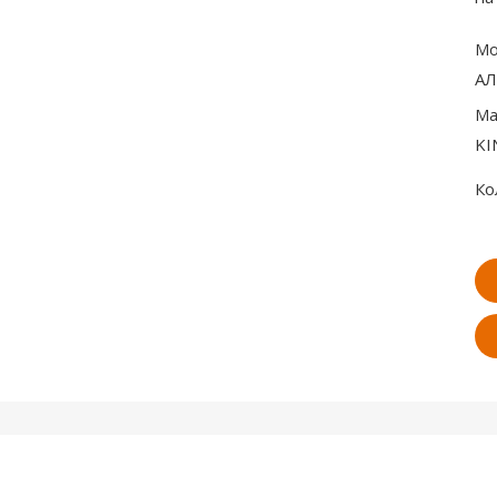
Мо
АЛ
Ма
KI
Ко