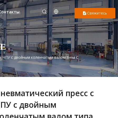
Контакты
Свяжитесь
с нами
Е
с ЧПУ с двойным коленчатым валом типа C
невматический пресс с
ПУ с двойным
оленчатым валом типа