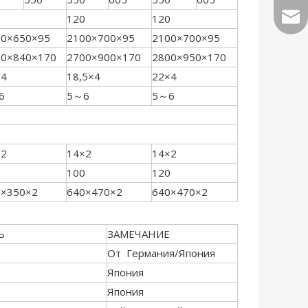
sale
0
120
120
50×650×95
2100×700×95
2100×700×95
00×840×170
2700×900×170
2800×950×170
×4
18,5×4
22×4
6
5～6
5～6
×2
14×2
14×2
100
120
0×350×2
640×470×2
640×470×2
Ь
ЗАМЕЧАНИЕ
От Германия/Япония
Япония
Япония