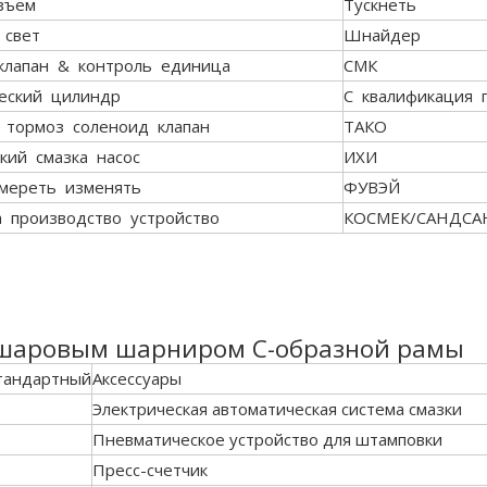
зъем
Тускнеть
 свет
Шнайдер
клапан & контроль единица
СМК
еский цилиндр
С квалификация 
/ тормоз соленоид клапан
ТАКО
кий смазка насос
ИХИ
мереть изменять
ФУВЭЙ
а производство устройство
КОСМЕК/САНДСА
с шаровым шарниром C-образной рамы
тандартный
Аксессуары
Электрическая автоматическая система смазки
Пневматическое устройство для штамповки
Пресс-счетчик