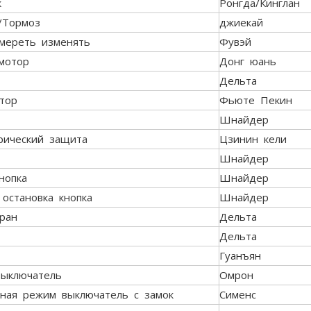
к
Ронгда/Кинглан
/Тормоз
джиекай
мереть изменять
Фувэй
мотор
Донг юань
Дельта
тор
Фьюте Пекин
Шнайдер
рический защита
Цзинин кели
Шнайдер
нопка
Шнайдер
 остановка кнопка
Шнайдер
кран
Дельта
Дельта
Гуанъян
выключатель
Омрон
ная режим выключатель с замок
Сименс