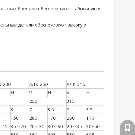
ваньских брендов обеспечивают стабильную и
ительные детали обеспечивают высокую
К-200
АЛК-250
АЛК-315
H
V
H
V
H
0
250
315
3
7
3.5
7
3.5
0
150
280
170
280
170
～45
35～70
20～35
30～60
20～35
30~50
+86-
0
550
550
605
550
605