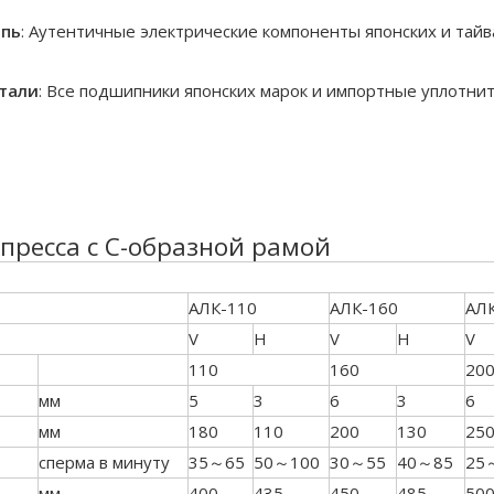
епь
: Аутентичные электрические компоненты японских и тай
тали
: Все подшипники японских марок и импортные уплотн
пресса с C-образной рамой
АЛК-110
АЛК-160
АЛ
V
H
V
H
V
110
160
20
мм
5
3
6
3
6
мм
180
110
200
130
25
сперма в минуту
35～65
50～100
30～55
40～85
25
мм
400
435
450
485
50