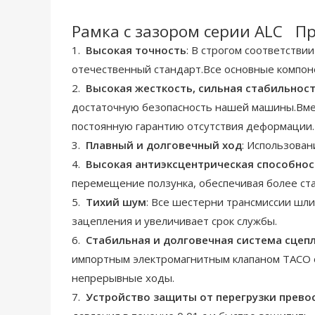
Рамка с зазором серии ALC П
1.
Высокая точность
: В строгом соответстви
отечественный стандарт.Все основные компон
2.
Высокая жесткость, сильная стабильнос
достаточную безопасность нашей машины.Вмес
постоянную гарантию отсутствия деформации.
3.
Плавный и долговечный ход
: Использован
4.
Высокая антиэксцентрическая способнос
перемещение ползунка, обеспечивая более ст
5.
Тихий шум
: Все шестерни трансмиссии шл
зацепления и увеличивает срок службы.
6.
Стабильная и долговечная система сцепл
импортным электромагнитным клапаном TACO о
непрерывные ходы.
7.
Устройство защиты от перегрузки превос