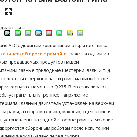
C
делиться с:
рия ALC с двойным кривошипом открытого типа.
ханический пресс с рамой c
является одним из
мых продаваемых продуктов нашей
мпании.Главные приводные шестерни, валы и т. д.
сположены в верхней части рамы машины.После
арки корпуса с помощью Q235-B его закаливают,
обы устранить внутреннее напряжение
териала.Главный двигатель установлен на верхней
сти рамы, а опора маховика, маховик, сцепление и
 д. установлены на задней стороне рамы, а маховик
двергается сборочным работам после испытаний
 динамический баланс перед сборка.