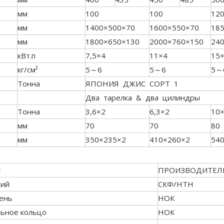
мм
100
100
12
мм
1400×500×70
1600×550×70
18
мм
1800×650×130
2000×760×150
24
кВт.п
7,5×4
11×4
15
кг/см²
5～6
5～6
5～
Тонна
ЯПОНИЯ ДЖИС СОРТ 1
Два тарелка & два цилиндры
Тонна
3,6×2
6,3×2
10
мм
70
70
80
мм
350×235×2
410×260×2
54
Е
ПРОИЗВОДИТЕЛ
щий
СКФ/НТН
ень
НОК
льное кольцо
НОК