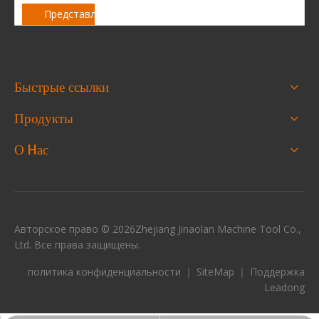
Представлять на рассмотрение
Быстрые ссылки
Продукты
О Hас
Авторское право ©
2026
Zhejiang Jinaolan Machine Tool Co.,
Ltd. Все права защищены.
политика конфиденциальности
｜
SiteMap
｜ Поддержка
Leadong