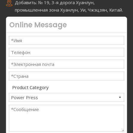
Добавить: № 19, 3-я дорога Хуанлун,
промышленная зона Хуанлун, Уи, Чжэцзян, Китай.
Online Message
Product Category