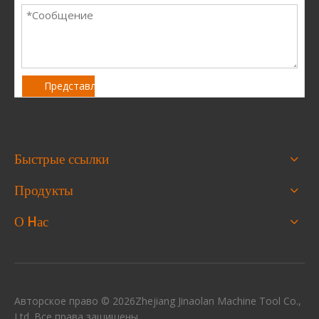
Представлять на рассмотрение
Быстрые ссылки
Продукты
О Hас
Авторское право ©
2026
Zhejiang Jinaolan Machine Tool Co.,
Ltd. Все права защищены.