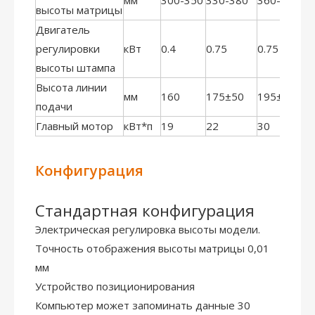
мм
300-350
330-380
360-410
3
высоты матрицы
Двигатель
регулировки
кВт
0.4
0.75
0.75
0
высоты штампа
Высота линии
мм
160
175±50
195±50
1
подачи
Главный мотор
кВт*п
19
22
30
3
Конфигурация
Стандартная конфигурация
Электрическая регулировка высоты модели.
Точность отображения высоты матрицы 0,01
мм
Устройство позиционирования
Компьютер может запоминать данные 30