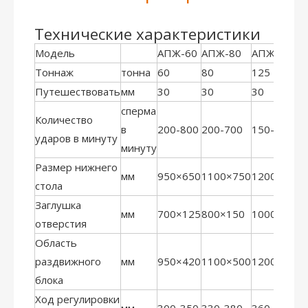
Технические характеристики
Модель
АПЖ-60
АПЖ-80
АПЖ-125
Тоннаж
тонна
60
80
125
1
Путешествовать
мм
30
30
30
3
сперма
Количество
в
200-800
200-700
150-700
1
ударов в минуту
минуту
Размер нижнего
мм
950×650
1100×750
1200×850
1
стола
Заглушка
мм
700×125
800×150
1000×200
1
отверстия
Область
раздвижного
мм
950×420
1100×500
1200×600
1
блока
Ход регулировки