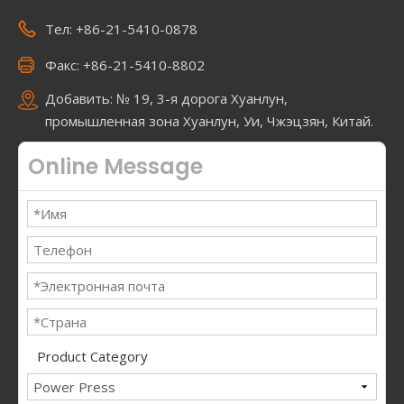
Тел: +86-21-5410-0878
Факс: +86-21-5410-8802
Добавить: № 19, 3-я дорога Хуанлун,
промышленная зона Хуанлун, Уи, Чжэцзян, Китай.
Online Message
Product Category