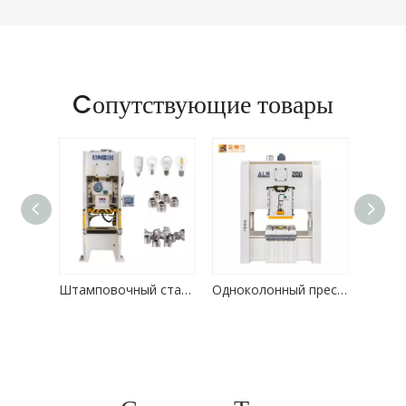
Cопутствующие товары
Precision Power Press - высококачественная промышленная пресса
Штамповочный станок Высокоточный силовой пресс Светодиодный держатель лампы Алюминиевая чашка
Одноколонный пресс с ЧПУ для штамповки обуви, автоматическая машина для изготовления петель