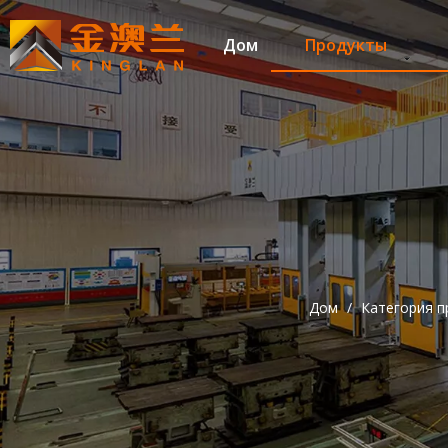
Дом
Продукты
Дом
/
Категория п