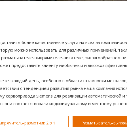
доставить более качественные услуги на всех автоматизиро
оторую можно использовать для различных применений, таки
1 разматывателе-выпрямителе-питателе, зигзагообразном пит
ожет предоставить клиенту необычный и высокоэффективны
ся каждый день, особенно в области штамповки металлов,
тветствии с тенденцией развития рынка наша компания испо
ему сервопривода Siemens для реализации автоматической и
бы они соответствовали индивидуальному и местному рыночн
ыпрямитель-размотчик 2 в 1
Разматыватель-выпрям