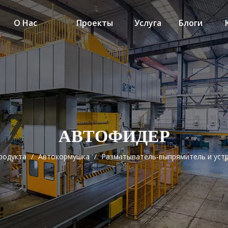
О Нас
Проекты
Услуга
Блоги
АВТОФИДЕР
родукта
/
Автокормушка
/
Разматыватель-выпрямитель и устр