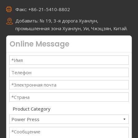
Факс: +86-21-5410-8802
Добавить: № 19, 3-я дорога Хуанлун,
промышленная зона Хуанлун, Уи, Чжэцзян, Китай.
Online Message
Product Category