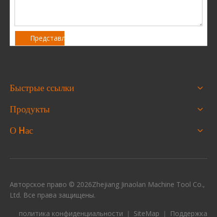
Представлять на рассмотрение
Быстрые ссылки
Продукты
О Hас
Авторское право ©
2026
Zhejiang Jinaolan Machine Tool Co.,
Ltd. Все права защищены.
политика конфиденциальности
｜
SiteMap
｜ Поддержка