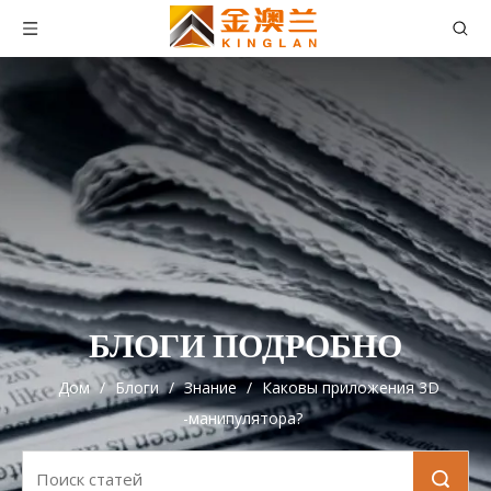
БЛОГИ ПОДРОБНО
Дом
/
Блоги
/
Знание
/
Каковы приложения 3D
-манипулятора?
Поиск